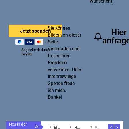
wünschen).
Sie können
Hier
Bilder von dieser
anfrag
Seite
runterladen und
Abgewickelt durch
frei in Ihren
Projekten
verwenden. Über
Ihre freiwillige
Spende freue
ich mich.
Danke!
Neu in der
Schwebende Lichtwesen: Magie aus KI-Kunst
Faszinierende Kunst: Tradition trifft Innovation
Ein Hauch von Zen: Kunstwerk der Gelassenheit
Harmonie von Herz und Technologie im Raum
Verzauberung durch KI: Kunst im Einklang erleben
Kunstvoll meditatives Erlebnis für Ihr Heim