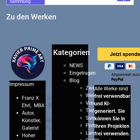
Sammlung
Zu den Werken
Kategorien
NEWS
Eingetragen
Abgewickelt dur
Blog
Impressum
Zweisamkeit
Alle Werke sind
Wein
frei verwendbar
Franz X.
Visionen
und KI-
Ehrl, MBA
Tiere
generiert. Sie
Autor,
Surreal
können Sie in
Künstler,
Porträts
Ihren Projekten
Galerist
Landschaften
frei verwenden.
Hoher