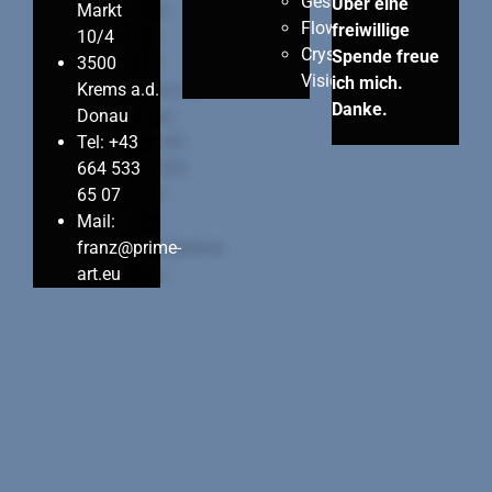
Gesundheit
Über eine
Markt
Flowers
freiwillige
10/4
Crystall
Spende freue
3500
Visions
ich mich.
Krems a.d.
Danke.
Donau
Tel: +43
664 533
65 07
Mail:
franz@prime-
art.eu