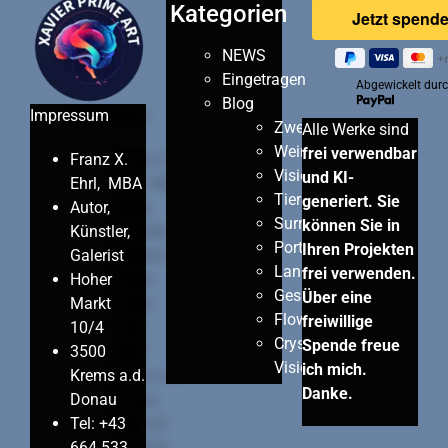
Kategorien
NEWS
Eingetragen
Abgewickelt dur
Blog
Impressum
Zweisamkeit
Alle Werke sind
Wein
frei verwendbar
Franz X.
Visionen
und KI-
Ehrl, MBA
Tiere
generiert. Sie
Autor,
Surreal
können Sie in
Künstler,
Porträts
Ihren Projekten
Galerist
Landschaften
frei verwenden.
Hoher
Gesundheit
Über eine
Markt
Flowers
freiwillige
10/4
Crystall
Spende freue
3500
Visions
ich mich.
Krems a.d.
Danke.
Donau
Tel: +43
664 533