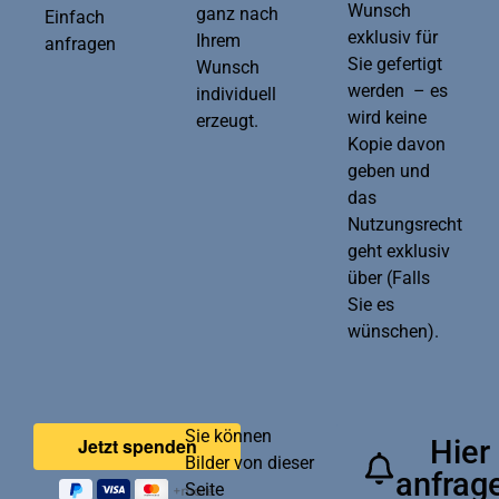
Wunsch
ganz nach
Einfach
exklusiv für
Ihrem
anfragen
Sie gefertigt
Wunsch
werden – es
individuell
wird keine
erzeugt.
Kopie davon
geben und
das
Nutzungsrecht
geht exklusiv
über (Falls
Sie es
wünschen).
Sie können
Hier
Bilder von dieser
anfrag
Seite