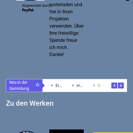
runterladen und
Abgewickelt durch
frei in Ihren
Projekten
verwenden. Über
Ihre freiwillige
Spende freue
ich mich.
Danke!
Neu in der
Schwebende Lichtwesen: Magie aus KI-Kunst
Faszinierende Kunst: Tradition trifft Innovation
Ein Hauch von Zen: Kunstwerk der Gelassenheit
Harmonie von Herz und Technologie im Raum
Verzauberung durch KI: Kunst im Einklang erleben
Kunstvoll meditatives Erlebnis für Ihr Heim
Sammlung
Zu den Werken