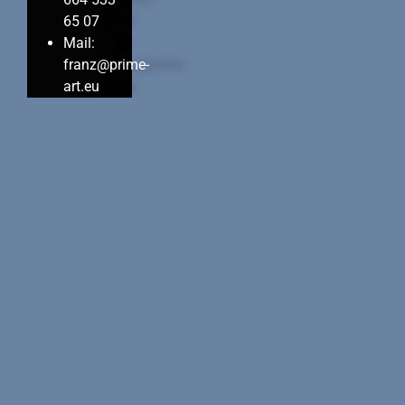
65 07
Mail:
franz@prime-
art.eu