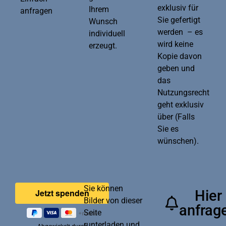
exklusiv für
Ihrem
anfragen
Sie gefertigt
Wunsch
werden – es
individuell
wird keine
erzeugt.
Kopie davon
geben und
das
Nutzungsrecht
geht exklusiv
über (Falls
Sie es
wünschen).
Sie können
Hier
Bilder von dieser
anfrag
Seite
runterladen und