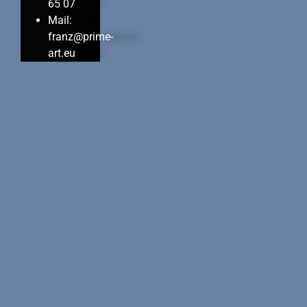
65 07
Mail:
franz@prime-
art.eu