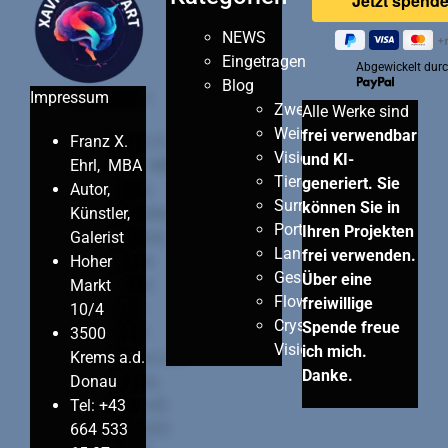
NEWS
Eingetragen
Abgewickelt dur
Blog
Impressum
Zweisamkeit
Alle Werke sind
Wein
frei verwendbar
Franz X.
Visionen
und KI-
Ehrl, MBA
Tiere
generiert. Sie
Autor,
Surreal
können Sie in
Künstler,
Porträts
Ihren Projekten
Galerist
Landschaften
frei verwenden.
Hoher
Gesundheit
Über eine
Markt
Flowers
freiwillige
10/4
Crystall
Spende freue
3500
Visions
ich mich.
Krems a.d.
Danke.
Donau
Tel: +43
664 533