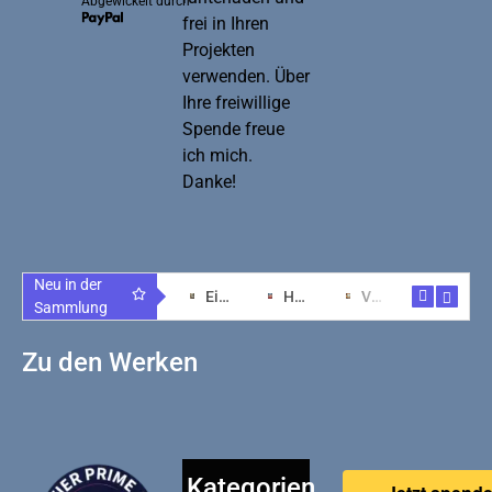
Abgewickelt durch
frei in Ihren
Projekten
verwenden. Über
Ihre freiwillige
Spende freue
ich mich.
Danke!
Neu in der
Schwebende Lichtwesen: Magie aus KI-Kunst
Faszinierende Kunst: Tradition trifft Innovation
Ein Hauch von Zen: Kunstwerk der Gelassenheit
Harmonie von Herz und Technologie im Raum
Verzauberung durch KI: Kunst im Einklang erleben
Kunstvoll meditatives Erlebnis für Ihr Heim
Sammlung
Zu den Werken
Kategorien